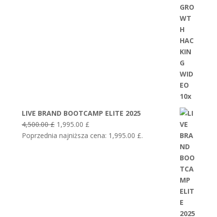
LIVE BRAND BOOTCAMP ELITE 2025
Pierwotna
Aktualna
4,500.00
£
1,995.00
£
cena
cena
Poprzednia najniższa cena:
1,995.00
£
.
wynosiła:
wynosi:
4,500.00 £.
1,995.00 £.