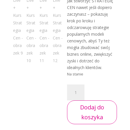
Jak stworzyć STRATEGIĘ
CEN nawet jeśli dopiero
zaczynasz – pokazuję
krok po kroku i
odczarowuję strategie
popularnych modeli
cenowych, abyś Ty też
mogła zbudować swój
biznes online, zwiększyć
zyski i dotrzeć do
idealnych klientów.
Na stanie
ilość
Sesja
Live
Dodaj do
+
Kurs
koszyka
Strategia
Cen