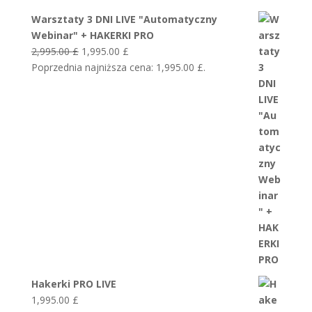
Warsztaty 3 DNI LIVE "Automatyczny
Webinar" + HAKERKI PRO
Pierwotna
Aktualna
2,995.00
£
1,995.00
£
cena
cena
Poprzednia najniższa cena:
1,995.00
£
.
wynosiła:
wynosi:
2,995.00 £.
1,995.00 £.
Hakerki PRO LIVE
1,995.00
£